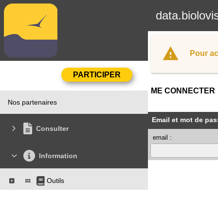
data.biolovi
Pour ac
ME CONNECTER
Nos partenaires
Email et mot de pas
Consulter
email :
Information
Outils