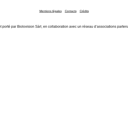
Mentions légales
Contacts
Crédits
t porté par Biolovision Sàrl, en collaboration avec un réseau d’associations parten