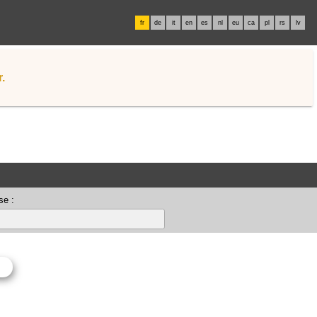
fr
de
it
en
es
nl
eu
ca
pl
rs
lv
.
se :