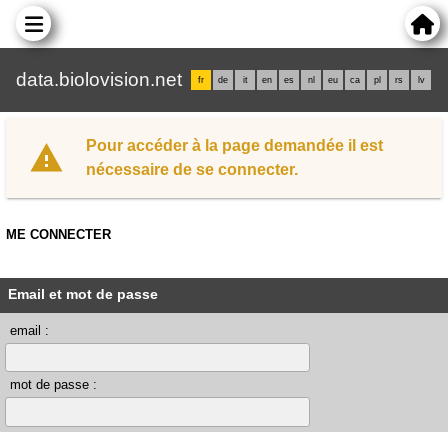
data.biolovision.net
fr
de
it
en
es
nl
eu
ca
pl
rs
lv
Pour accéder à la page demandée il est
nécessaire de se connecter.
ME CONNECTER
Email et mot de passe
email :
mot de passe :