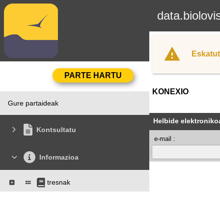
data.biolovi
Eskatut
KONEXIO
Gure partaideak
Helbide elektroniko
Kontsultatu
e-mail :
Informazioa
tresnak