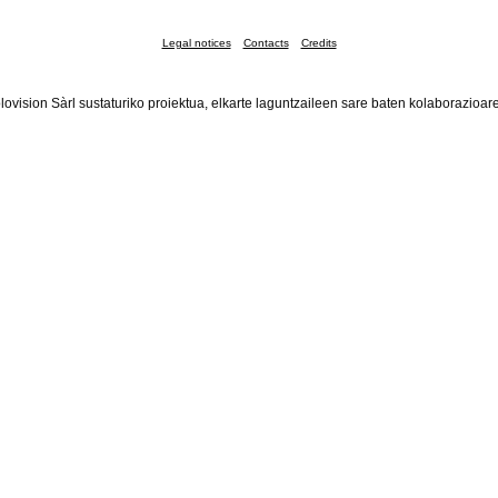
Legal notices
Contacts
Credits
lovision Sàrl sustaturiko proiektua, elkarte laguntzaileen sare baten kolaborazioar