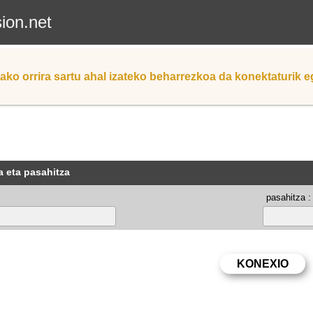
sion.net
ako orrira sartu ahal izateko beharrezkoa da konektaturik 
a eta pasahitza
pasahitza :