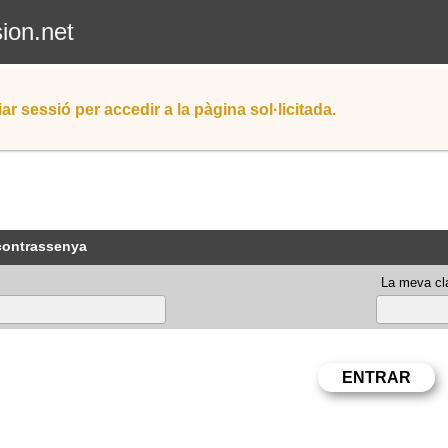
sion.net
iar sessió per accedir a la pàgina sol·licitada.
 contrassenya
La meva cla