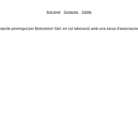
Avís legal
Contactes
Crèdits
rojecte promogut per Biolovision Sàrl, en col·laboració amb una xarxa d'associacio