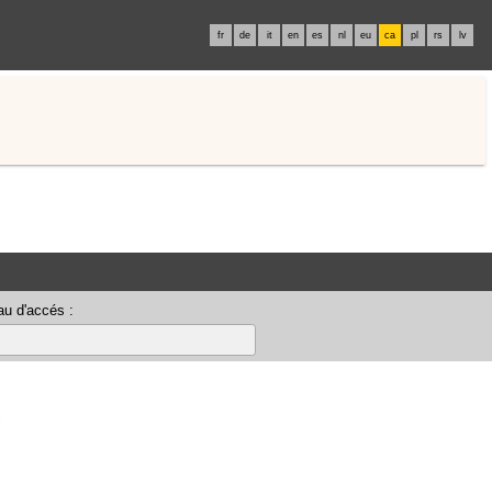
fr
de
it
en
es
nl
eu
ca
pl
rs
lv
u d'accés :