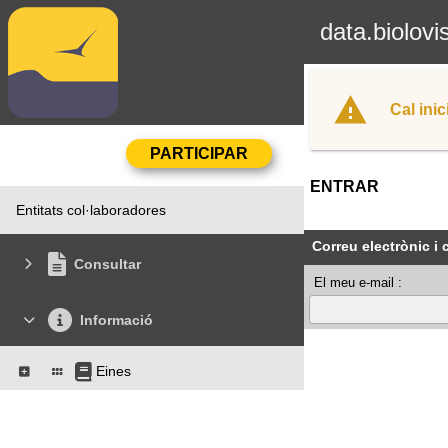
data.biolovi
Cal inic
ENTRAR
Entitats col·laboradores
Correu electrònic i
Consultar
El meu e-mail :
Informació
Eines