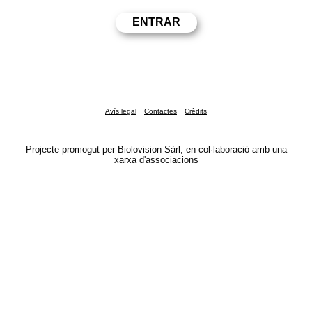
Avís legal
Contactes
Crèdits
Projecte promogut per Biolovision Sàrl, en col·laboració amb una
xarxa d'associacions