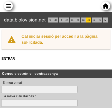
data.biolovision.net
fr
de
it
en
es
nl
eu
ca
pl
rs
lv
Cal iniciar sessió per accedir a la pàgina
sol·licitada.
ENTRAR
Correu electrònic i contrassenya
El meu e-mail :
La meva clau d'accés :