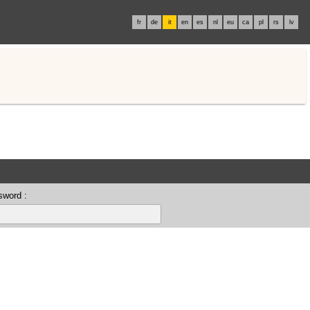
fr
de
it
en
es
nl
eu
ca
pl
rs
lv
sword :