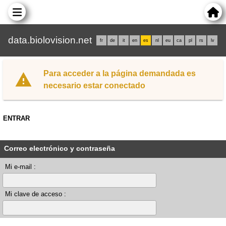
data.biolovision.net
fr
de
it
en
es
nl
eu
ca
pl
rs
lv
Para acceder a la página demandada es
necesario estar conectado
ENTRAR
Correo electrónico y contraseña
Mi e-mail :
Mi clave de acceso :