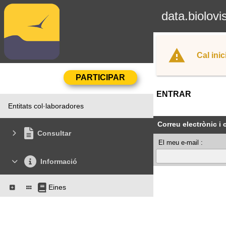
data.biolovi
Cal inic
ENTRAR
Entitats col·laboradores
Correu electrònic i
Consultar
El meu e-mail :
Informació
Eines