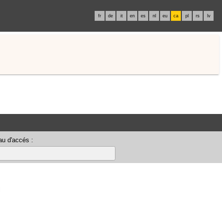
fr
de
it
en
es
nl
eu
ca
pl
rs
lv
u d'accés :