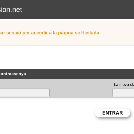
sion.net
iar sessió per accedir a la pàgina sol·licitada.
 contrassenya
La meva cla