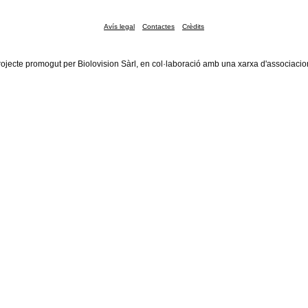
Avís legal
Contactes
Crèdits
rojecte promogut per Biolovision Sàrl, en col·laboració amb una xarxa d'associacio