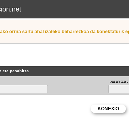
sion.net
ako orrira sartu ahal izateko beharrezkoa da konektaturik 
a eta pasahitza
pasahitza :