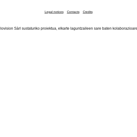
Legal notices
Contacts
Credits
lovision Sàrl sustaturiko proiektua, elkarte laguntzaileen sare baten kolaborazioar