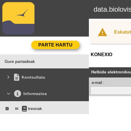
data.biolovi
Eskatut
KONEXIO
Gure partaideak
Helbide elektroniko
Kontsultatu
e-mail :
Informazioa
tresnak