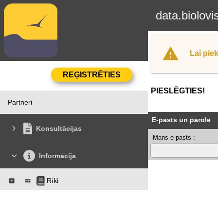
data.biolovi
Lai piek
PIESLĒGTIES!
Partneri
E-pasts un parole
Konsultācijas
Mans e-pasts :
Informācija
Rīki