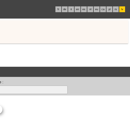
fr
de
it
en
es
nl
eu
ca
pl
rs
lv
 :