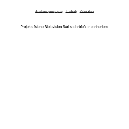
Juridiskie paziņojumi
Kontakti
Pateicības
Projektu īsteno Biolovision Sàrl sadarbībā ar partneriem.