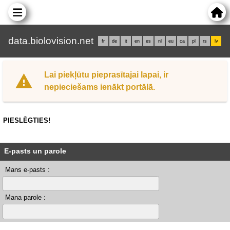
data.biolovision.net
fr
de
it
en
es
nl
eu
ca
pl
rs
lv
Lai piekļūtu pieprasītajai lapai, ir
nepieciešams ienākt portālā.
PIESLĒGTIES!
E-pasts un parole
Mans e-pasts :
Mana parole :