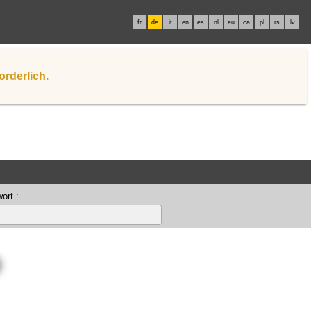
fr
de
it
en
es
nl
eu
ca
pl
rs
lv
orderlich.
ort :