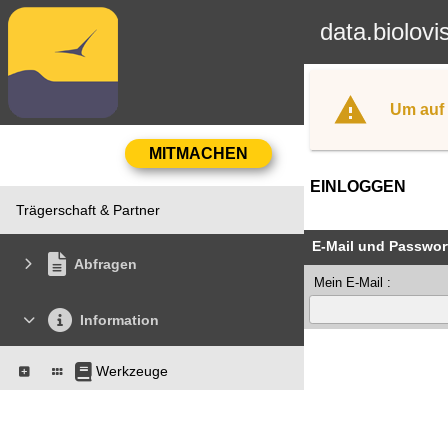
data.biolovi
Um auf 
EINLOGGEN
Trägerschaft & Partner
E-Mail und Passwor
Abfragen
Mein E-Mail :
Information
Werkzeuge