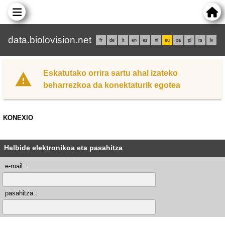
data.biolovision.net
fr
de
it
en
es
nl
eu
ca
pl
rs
lv
Eskatutako orrira sartu ahal izateko
beharrezkoa da konektaturik egotea
KONEXIO
Helbide elektronikoa eta pasahitza
e-mail :
pasahitza :