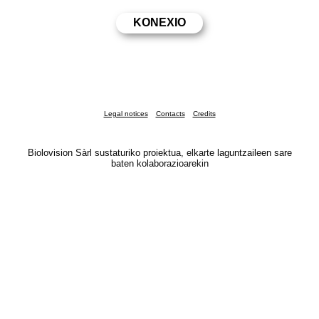
Legal notices
Contacts
Credits
Biolovision Sàrl sustaturiko proiektua, elkarte laguntzaileen sare
baten kolaborazioarekin