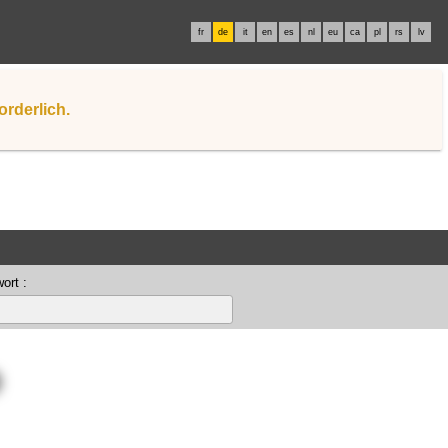
fr
de
it
en
es
nl
eu
ca
pl
rs
lv
orderlich.
ort :