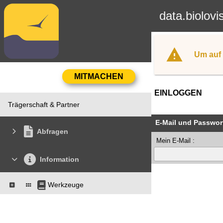
data.biolovi
Um auf 
EINLOGGEN
Trägerschaft & Partner
E-Mail und Passwor
Abfragen
Mein E-Mail :
Information
Werkzeuge