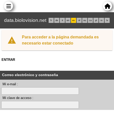
data.biolovision.net
fr
de
it
en
es
nl
eu
ca
pl
rs
lv
Para acceder a la página demandada es
necesario estar conectado
ENTRAR
Correo electrónico y contraseña
Mi e-mail :
Mi clave de acceso :