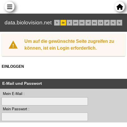
data.biolovision.net
fr
de
it
en
es
nl
eu
ca
pl
rs
lv
Um auf die gewünschte Seite zugreifen zu
können, ist ein Login erforderlich.
EINLOGGEN
E-Mail und Passwort
Mein E-Mail :
Mein Passwort :