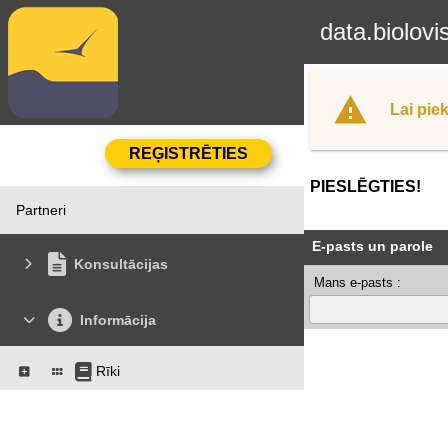
data.biolovi
Lai piek
PIESLĒGTIES!
Partneri
E-pasts un parole
Konsultācijas
Mans e-pasts :
Informācija
Rīki