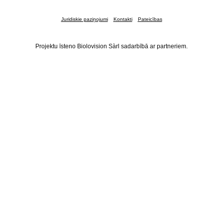
Juridiskie paziņojumi
Kontakti
Pateicības
Projektu īsteno Biolovision Sàrl sadarbībā ar partneriem.