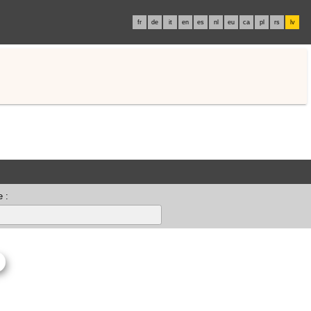
fr
de
it
en
es
nl
eu
ca
pl
rs
lv
 :