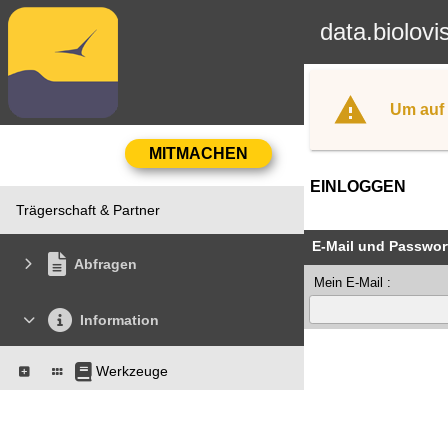
data.biolovi
Um auf 
EINLOGGEN
Trägerschaft & Partner
E-Mail und Passwor
Abfragen
Mein E-Mail :
Information
Werkzeuge