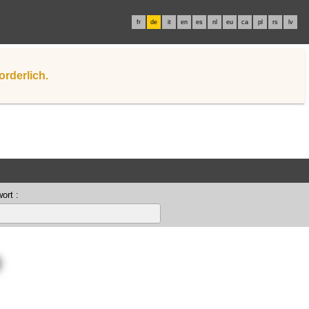
fr
de
it
en
es
nl
eu
ca
pl
rs
lv
orderlich.
ort :