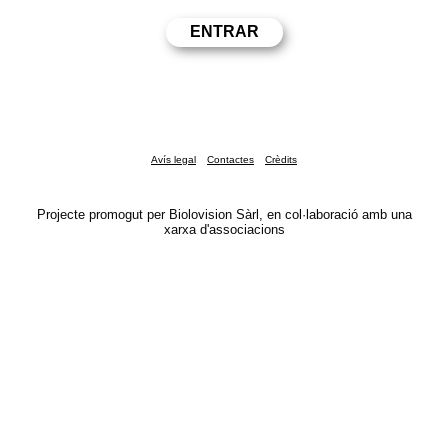
Avís legal
Contactes
Crèdits
Projecte promogut per Biolovision Sàrl, en col·laboració amb una
xarxa d'associacions