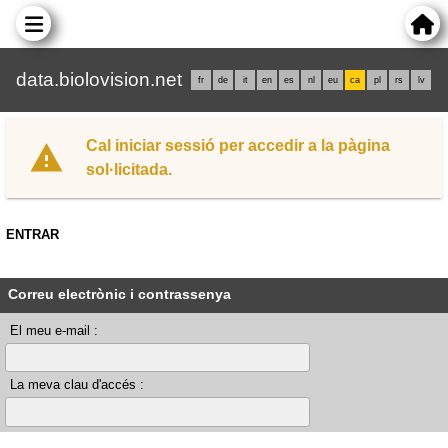
data.biolovision.net
fr
de
it
en
es
nl
eu
ca
pl
rs
lv
Cal iniciar sessió per accedir a la pàgina
sol·licitada.
ENTRAR
Correu electrònic i contrassenya
El meu e-mail :
La meva clau d'accés :