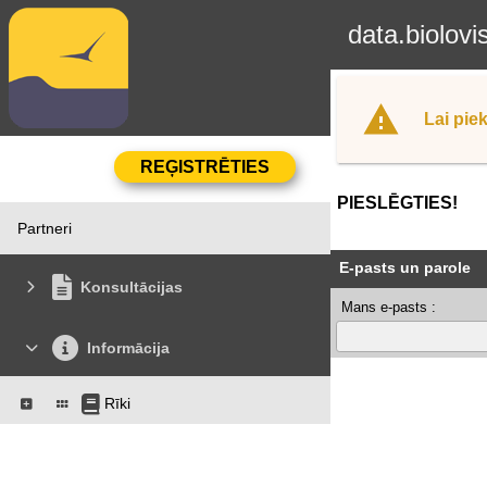
data.biolovi
Lai piek
PIESLĒGTIES!
Partneri
E-pasts un parole
Konsultācijas
Mans e-pasts :
Informācija
Rīki