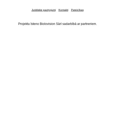
Juridiskie paziņojumi
Kontakti
Pateicības
Projektu īsteno Biolovision Sàrl sadarbībā ar partneriem.