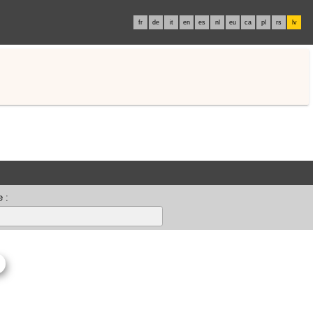
fr
de
it
en
es
nl
eu
ca
pl
rs
lv
 :