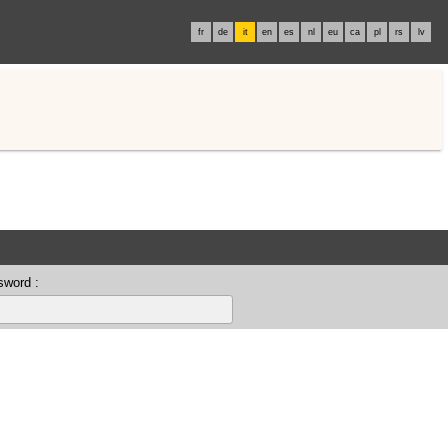
fr
de
it
en
es
nl
eu
ca
pl
rs
lv
sword :