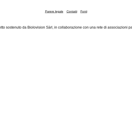
Parere legale
Contatti
Fonti
tto sostenuto da Biolovision Sàrl, in collaborazione con una rete di associazioni pa