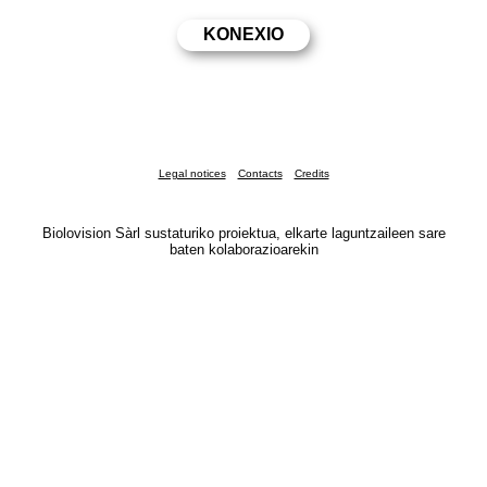
Legal notices
Contacts
Credits
Biolovision Sàrl sustaturiko proiektua, elkarte laguntzaileen sare
baten kolaborazioarekin