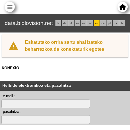
data.biolovision.net
fr
de
it
en
es
nl
eu
ca
pl
rs
lv
Eskatutako orrira sartu ahal izateko
beharrezkoa da konektaturik egotea
KONEXIO
Helbide elektronikoa eta pasahitza
e-mail :
pasahitza :