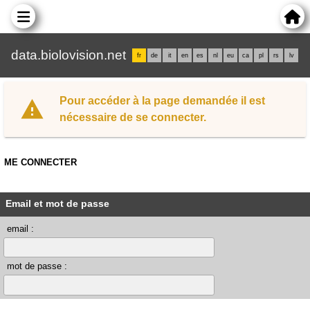
data.biolovision.net
fr
de
it
en
es
nl
eu
ca
pl
rs
lv
Pour accéder à la page demandée il est
nécessaire de se connecter.
ME CONNECTER
Email et mot de passe
email :
mot de passe :