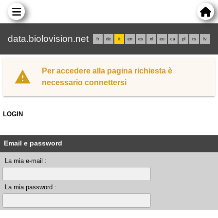
data.biolovision.net
fr
de
it
en
es
nl
eu
ca
pl
rs
lv
Per accedere alla pagina richiesta è
necessario connettersi
LOGIN
Email e password
La mia e-mail :
La mia password :