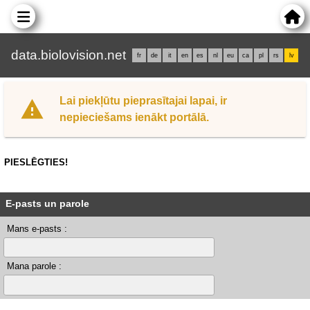
data.biolovision.net
fr
de
it
en
es
nl
eu
ca
pl
rs
lv
Lai piekļūtu pieprasītajai lapai, ir
nepieciešams ienākt portālā.
PIESLĒGTIES!
E-pasts un parole
Mans e-pasts :
Mana parole :