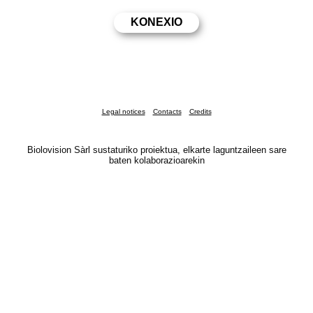
Legal notices
Contacts
Credits
Biolovision Sàrl sustaturiko proiektua, elkarte laguntzaileen sare
baten kolaborazioarekin