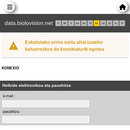
data.biolovision.net
fr
de
it
en
es
nl
eu
ca
pl
rs
lv
Eskatutako orrira sartu ahal izateko
beharrezkoa da konektaturik egotea
KONEXIO
Helbide elektronikoa eta pasahitza
e-mail :
pasahitza :