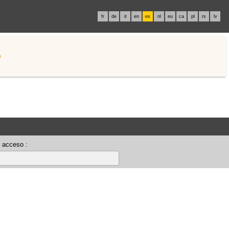
fr
de
it
en
es
nl
eu
ca
pl
rs
lv
o
 acceso :