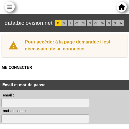
data.biolovision.net
fr
de
it
en
es
nl
eu
ca
pl
rs
lv
Pour accéder à la page demandée il est
nécessaire de se connecter.
ME CONNECTER
Email et mot de passe
email :
mot de passe :