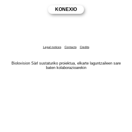
Legal notices
Contacts
Credits
Biolovision Sàrl sustaturiko proiektua, elkarte laguntzaileen sare
baten kolaborazioarekin