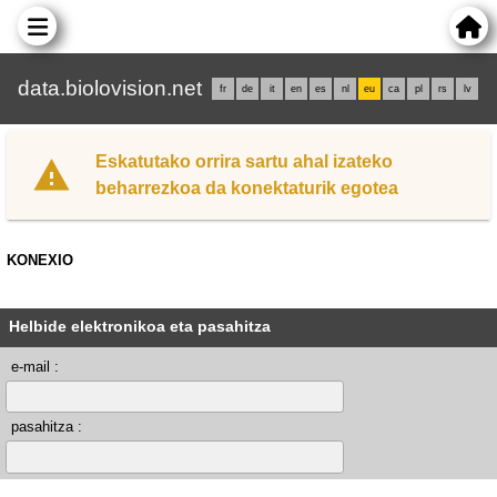
data.biolovision.net
fr
de
it
en
es
nl
eu
ca
pl
rs
lv
Eskatutako orrira sartu ahal izateko
beharrezkoa da konektaturik egotea
KONEXIO
Helbide elektronikoa eta pasahitza
e-mail :
pasahitza :