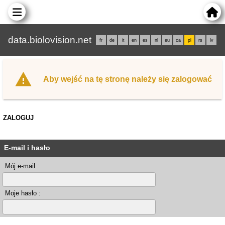
data.biolovision.net
fr
de
it
en
es
nl
eu
ca
pl
rs
lv
Aby wejść na tę stronę należy się zalogować
ZALOGUJ
E-mail i hasło
Mój e-mail :
Moje hasło :