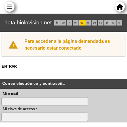
data.biolovision.net
fr
de
it
en
es
nl
eu
ca
pl
rs
lv
Para acceder a la página demandada es
necesario estar conectado
ENTRAR
Correo electrónico y contraseña
Mi e-mail :
Mi clave de acceso :