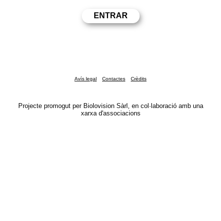
Avís legal
Contactes
Crèdits
Projecte promogut per Biolovision Sàrl, en col·laboració amb una
xarxa d'associacions