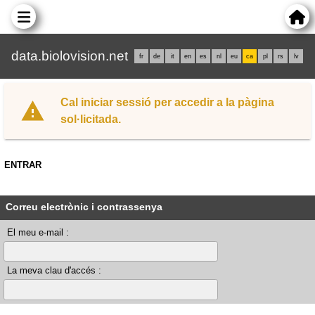
data.biolovision.net
fr
de
it
en
es
nl
eu
ca
pl
rs
lv
Cal iniciar sessió per accedir a la pàgina
sol·licitada.
ENTRAR
Correu electrònic i contrassenya
El meu e-mail :
La meva clau d'accés :