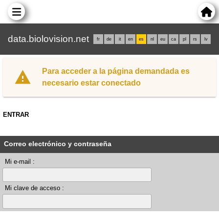
data.biolovision.net
fr
de
it
en
es
nl
eu
ca
pl
rs
lv
Para acceder a la página demandada es
necesario estar conectado
ENTRAR
Correo electrónico y contraseña
Mi e-mail :
Mi clave de acceso :