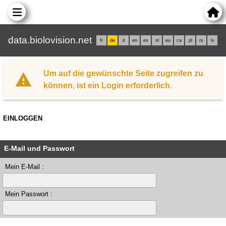
data.biolovision.net
fr
de
it
en
es
nl
eu
ca
pl
rs
lv
Um auf die gewünschte Seite zugreifen zu
können, ist ein Login erforderlich.
EINLOGGEN
E-Mail und Passwort
Mein E-Mail :
Mein Passwort :