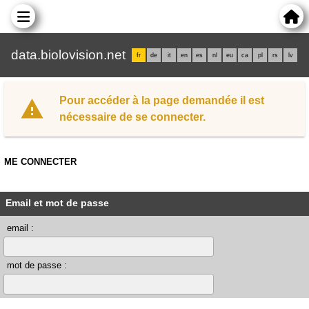
data.biolovision.net
fr
de
it
en
es
nl
eu
ca
pl
rs
lv
Pour accéder à la page demandée il est
nécessaire de se connecter.
ME CONNECTER
Email et mot de passe
email :
mot de passe :