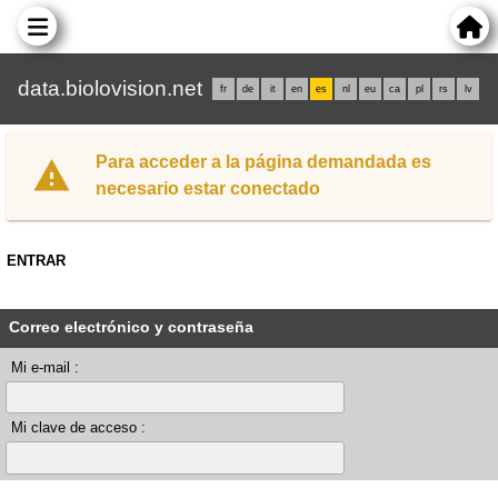
data.biolovision.net
fr
de
it
en
es
nl
eu
ca
pl
rs
lv
Para acceder a la página demandada es
necesario estar conectado
ENTRAR
Correo electrónico y contraseña
Mi e-mail :
Mi clave de acceso :