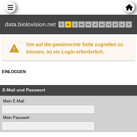
data.biolovision.net
fr
de
it
en
es
nl
eu
ca
pl
rs
lv
Um auf die gewünschte Seite zugreifen zu
können, ist ein Login erforderlich.
EINLOGGEN
E-Mail und Passwort
Mein E-Mail :
Mein Passwort :