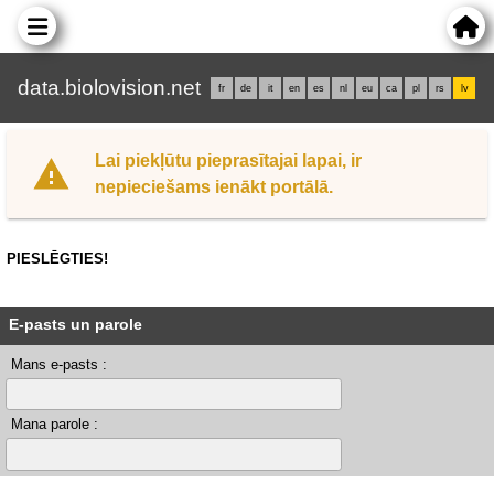
data.biolovision.net
fr
de
it
en
es
nl
eu
ca
pl
rs
lv
Lai piekļūtu pieprasītajai lapai, ir
nepieciešams ienākt portālā.
PIESLĒGTIES!
E-pasts un parole
Mans e-pasts :
Mana parole :