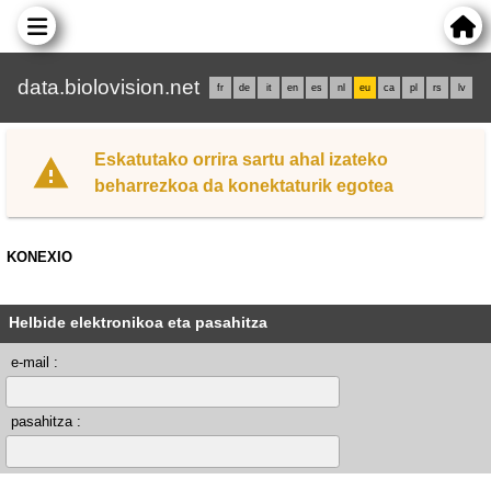
data.biolovision.net
fr
de
it
en
es
nl
eu
ca
pl
rs
lv
Eskatutako orrira sartu ahal izateko
beharrezkoa da konektaturik egotea
KONEXIO
Helbide elektronikoa eta pasahitza
e-mail :
pasahitza :