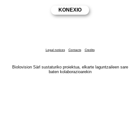
Legal notices
Contacts
Credits
Biolovision Sàrl sustaturiko proiektua, elkarte laguntzaileen sare
baten kolaborazioarekin