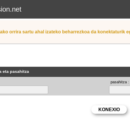
sion.net
ako orrira sartu ahal izateko beharrezkoa da konektaturik 
a eta pasahitza
pasahitza :