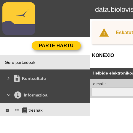
data.biolovi
Eskatut
KONEXIO
Gure partaideak
Helbide elektroniko
Kontsultatu
e-mail :
Informazioa
tresnak