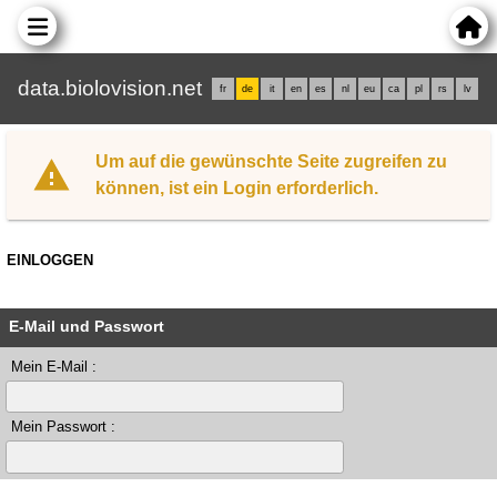
data.biolovision.net
fr
de
it
en
es
nl
eu
ca
pl
rs
lv
Um auf die gewünschte Seite zugreifen zu
können, ist ein Login erforderlich.
EINLOGGEN
E-Mail und Passwort
Mein E-Mail :
Mein Passwort :