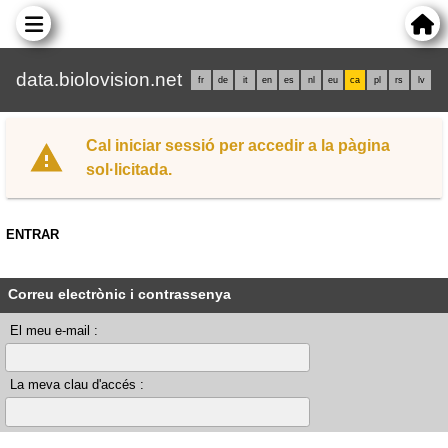
data.biolovision.net
fr
de
it
en
es
nl
eu
ca
pl
rs
lv
Cal iniciar sessió per accedir a la pàgina
sol·licitada.
ENTRAR
Correu electrònic i contrassenya
El meu e-mail :
La meva clau d'accés :