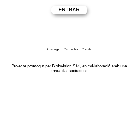
Avís legal
Contactes
Crèdits
Projecte promogut per Biolovision Sàrl, en col·laboració amb una
xarxa d'associacions