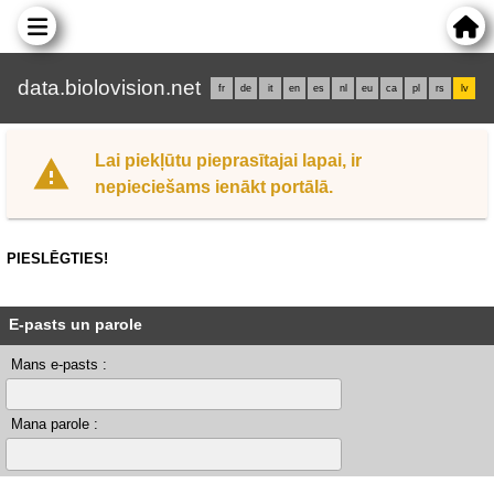
data.biolovision.net
fr
de
it
en
es
nl
eu
ca
pl
rs
lv
Lai piekļūtu pieprasītajai lapai, ir
nepieciešams ienākt portālā.
PIESLĒGTIES!
E-pasts un parole
Mans e-pasts :
Mana parole :