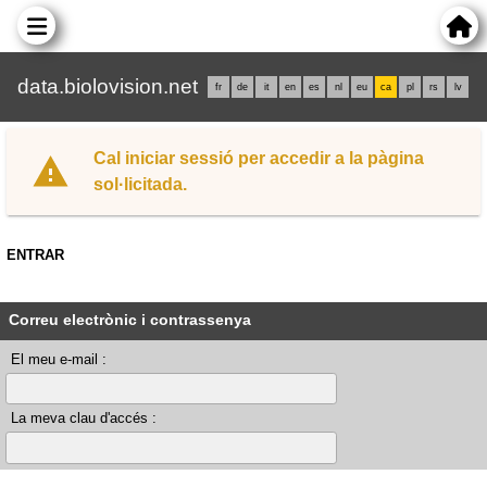
data.biolovision.net
fr
de
it
en
es
nl
eu
ca
pl
rs
lv
Cal iniciar sessió per accedir a la pàgina
sol·licitada.
ENTRAR
Correu electrònic i contrassenya
El meu e-mail :
La meva clau d'accés :