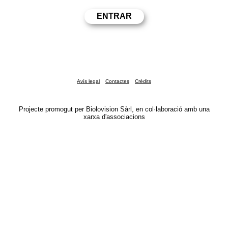
Avís legal
Contactes
Crèdits
Projecte promogut per Biolovision Sàrl, en col·laboració amb una
xarxa d'associacions