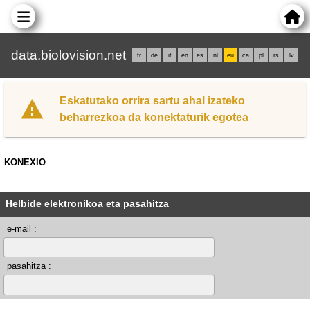
data.biolovision.net
fr
de
it
en
es
nl
eu
ca
pl
rs
lv
Eskatutako orrira sartu ahal izateko
beharrezkoa da konektaturik egotea
KONEXIO
Helbide elektronikoa eta pasahitza
e-mail :
pasahitza :