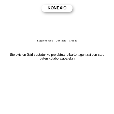
Legal notices
Contacts
Credits
Biolovision Sàrl sustaturiko proiektua, elkarte laguntzaileen sare
baten kolaborazioarekin