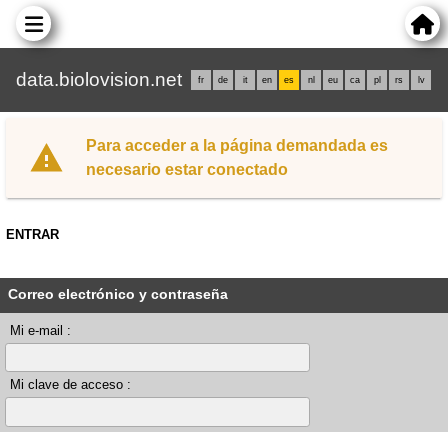
data.biolovision.net
fr
de
it
en
es
nl
eu
ca
pl
rs
lv
Para acceder a la página demandada es
necesario estar conectado
ENTRAR
Correo electrónico y contraseña
Mi e-mail :
Mi clave de acceso :