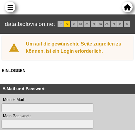
data.biolovision.net
fr
de
it
en
es
nl
eu
ca
pl
rs
lv
Um auf die gewünschte Seite zugreifen zu
können, ist ein Login erforderlich.
EINLOGGEN
E-Mail und Passwort
Mein E-Mail :
Mein Passwort :