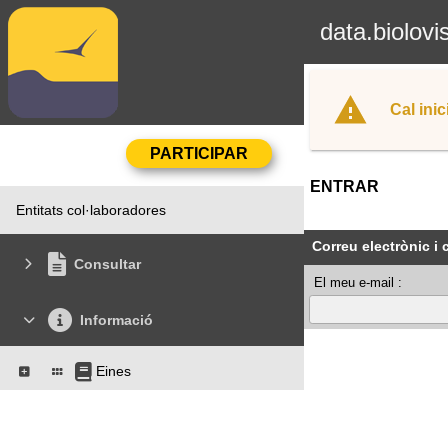
data.biolovi
Cal inic
ENTRAR
Entitats col·laboradores
Correu electrònic i
Consultar
El meu e-mail :
Informació
Eines