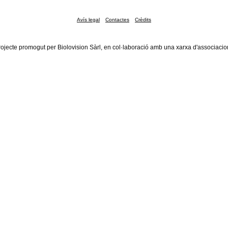
Avís legal
Contactes
Crèdits
rojecte promogut per Biolovision Sàrl, en col·laboració amb una xarxa d'associacio