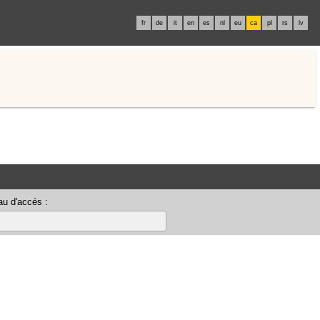
fr
de
it
en
es
nl
eu
ca
pl
rs
lv
u d'accés :