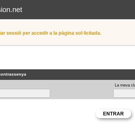
sion.net
iar sessió per accedir a la pàgina sol·licitada.
 contrassenya
La meva cla