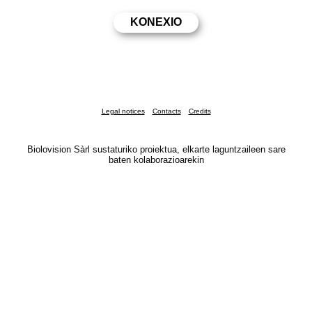
Legal notices
Contacts
Credits
Biolovision Sàrl sustaturiko proiektua, elkarte laguntzaileen sare
baten kolaborazioarekin