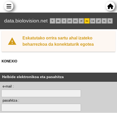
data.biolovision.net
fr
de
it
en
es
nl
eu
ca
pl
rs
lv
Eskatutako orrira sartu ahal izateko
beharrezkoa da konektaturik egotea
KONEXIO
Helbide elektronikoa eta pasahitza
e-mail :
pasahitza :