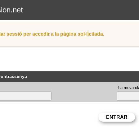
sion.net
iar sessió per accedir a la pàgina sol·licitada.
 contrassenya
La meva cla