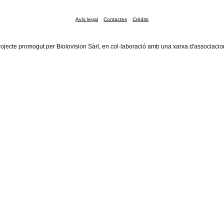
Avís legal
Contactes
Crèdits
rojecte promogut per Biolovision Sàrl, en col·laboració amb una xarxa d'associacio