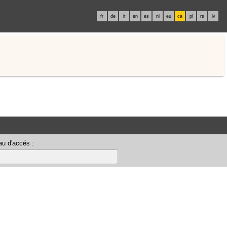
fr
de
it
en
es
nl
eu
ca
pl
rs
lv
u d'accés :