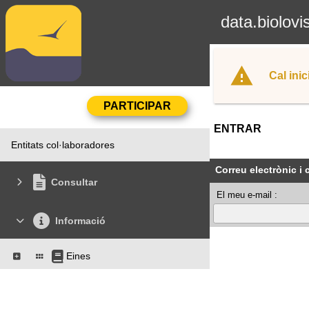
data.biolovi
Cal inic
ENTRAR
Entitats col·laboradores
Correu electrònic i
Consultar
El meu e-mail :
Informació
Eines